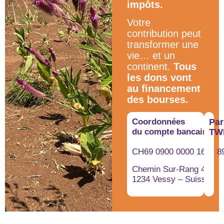
impôts.
Votre
contribution peut
transformer une
vie… et un
continent.
Tous
les dons vont
au financement
des bourses.
Coordonnées
Par
du compte bancaire
TW
CH69 0900 0000 1667 8
Chemin Sur-Rang 49
1234 Vessy – Suisse